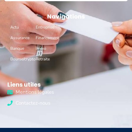
Navigations
Actu
Entreprise
Assurance
Financement
Banque
Immo
Bourse/crypto
Retraite
Liens utiles
Mentions légales
Contactez-nous