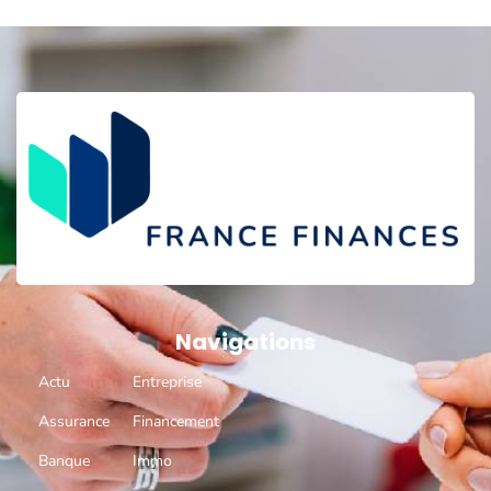
Navigations
Actu
Entreprise
Assurance
Financement
Banque
Immo