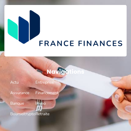
Navigations
Actu
Entreprise
Assurance
Financement
Banque
Immo
Bourse/crypto
Retraite